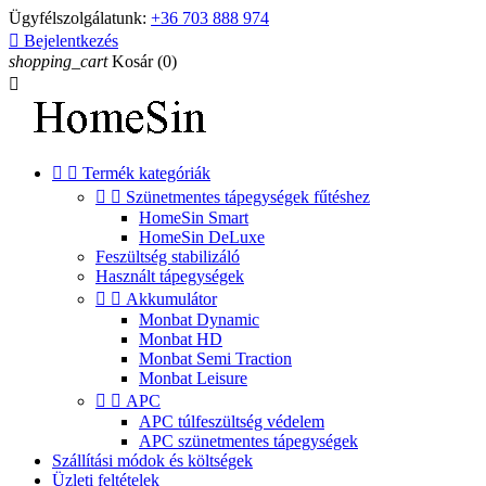
Ügyfélszolgálatunk:
+36 703 888 974

Bejelentkezés
shopping_cart
Kosár
(0)



Termék kategóriák


Szünetmentes tápegységek fűtéshez
HomeSin Smart
HomeSin DeLuxe
Feszültség stabilizáló
Használt tápegységek


Akkumulátor
Monbat Dynamic
Monbat HD
Monbat Semi Traction
Monbat Leisure


APC
APC túlfeszültség védelem
APC szünetmentes tápegységek
Szállítási módok és költségek
Üzleti feltételek