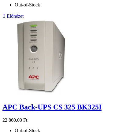
Out-of-Stock

Előnézet
APC Back-UPS CS 325 BK325I
22 860,00 Ft
Out-of-Stock