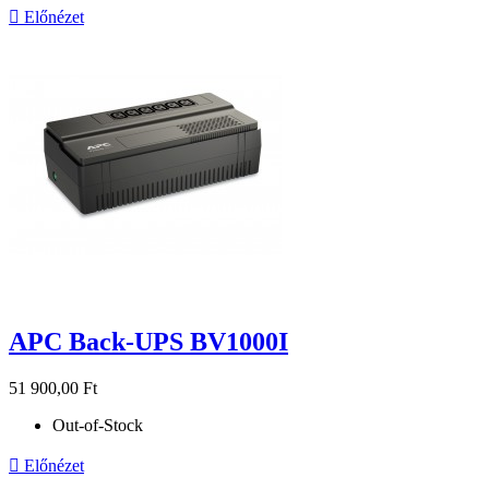

Előnézet
APC Back-UPS BV1000I
51 900,00 Ft
Out-of-Stock

Előnézet