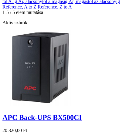
től A-ig
Ár, alacsonytól a magasig
Ár, magastól az alacsonyig
Reference, A to Z
Reference, Z to A
1-5 / 5 elem mutatása
Aktív szűrők
APC Back-UPS BX500CI
20 320,00 Ft