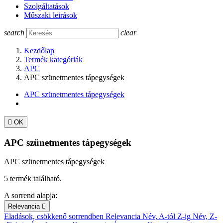
Szolgáltatások
Műszaki leirások
search
clear
Kezdőlap
Termék kategóriák
APC
APC szünetmentes tápegységek
APC szünetmentes tápegységek

OK
APC szünetmentes tápegységek
APC szünetmentes tápegységek
5 termék található.
A sorrend alapja:
Relevancia

Eladások, csökkenő sorrendben
Relevancia
Név, A-tól Z-ig
Név, Z-