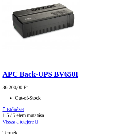
APC Back-UPS BV650I
36 200,00 Ft
Out-of-Stock

Előnézet
1-5 / 5 elem mutatása
Vissza a tetejére

Termék