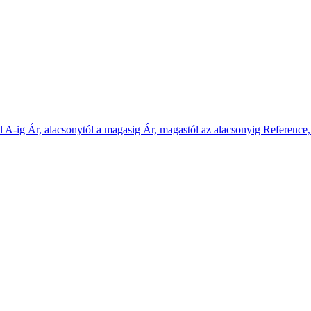
l A-ig
Ár, alacsonytól a magasig
Ár, magastól az alacsonyig
Reference,