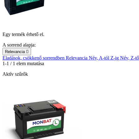
Egy termék érhető el.
A sorrend alapja:
Relevancia

Eladások, csökkenő sorrendben
Relevancia
Név, A-tól Z-ig
Név, Z-tő
1-1 / 1 elem mutatása
Aktív szűrők