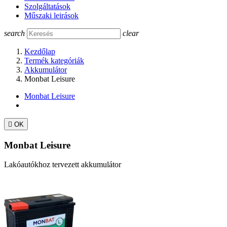
Szolgáltatások
Műszaki leirások
search
clear
Kezdőlap
Termék kategóriák
Akkumulátor
Monbat Leisure
Monbat Leisure

OK
Monbat Leisure
Lakóautókhoz tervezett akkumulátor