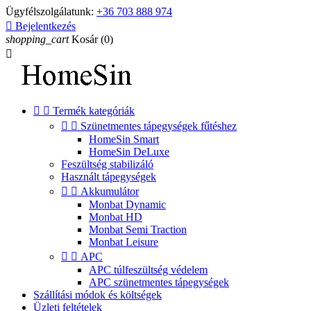
Ügyfélszolgálatunk:
+36 703 888 974

Bejelentkezés
shopping_cart
Kosár
(0)



Termék kategóriák


Szünetmentes tápegységek fűtéshez
HomeSin Smart
HomeSin DeLuxe
Feszültség stabilizáló
Használt tápegységek


Akkumulátor
Monbat Dynamic
Monbat HD
Monbat Semi Traction
Monbat Leisure


APC
APC túlfeszültség védelem
APC szünetmentes tápegységek
Szállítási módok és költségek
Üzleti feltételek