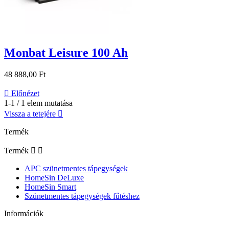
Monbat Leisure 100 Ah
48 888,00 Ft

Előnézet
1-1 / 1 elem mutatása
Vissza a tetejére

Termék
Termék


APC szünetmentes tápegységek
HomeSin DeLuxe
HomeSin Smart
Szünetmentes tápegységek fűtéshez
Információk