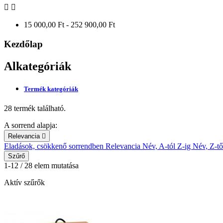


15 000,00 Ft - 252 900,00 Ft
Kezdőlap
Alkategóriák
Termék kategóriák
28 termék található.
A sorrend alapja:
Relevancia

Eladások, csökkenő sorrendben
Relevancia
Név, A-tól Z-ig
Név, Z-tő
Szűrő
1-12 / 28 elem mutatása
Aktív szűrők