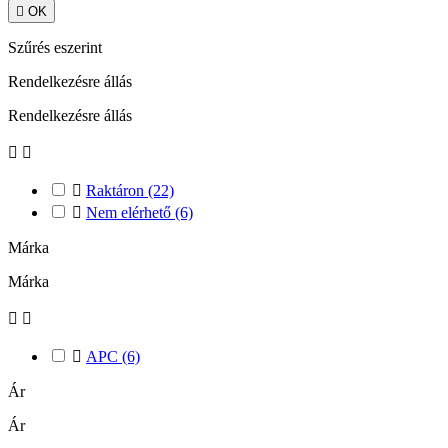

OK
Szűrés eszerint
Rendelkezésre állás
Rendelkezésre állás



Raktáron
(22)

Nem elérhető
(6)
Márka
Márka



APC
(6)
Ár
Ár