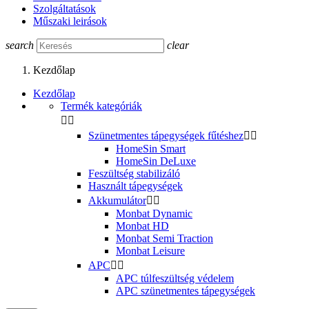
Szolgáltatások
Műszaki leirások
search
clear
Kezdőlap
Kezdőlap
Termék kategóriák


Szünetmentes tápegységek fűtéshez


HomeSin Smart
HomeSin DeLuxe
Feszültség stabilizáló
Használt tápegységek
Akkumulátor


Monbat Dynamic
Monbat HD
Monbat Semi Traction
Monbat Leisure
APC


APC túlfeszültség védelem
APC szünetmentes tápegységek