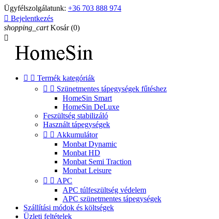
Ügyfélszolgálatunk:
+36 703 888 974

Bejelentkezés
shopping_cart
Kosár
(0)



Termék kategóriák


Szünetmentes tápegységek fűtéshez
HomeSin Smart
HomeSin DeLuxe
Feszültség stabilizáló
Használt tápegységek


Akkumulátor
Monbat Dynamic
Monbat HD
Monbat Semi Traction
Monbat Leisure


APC
APC túlfeszültség védelem
APC szünetmentes tápegységek
Szállítási módok és költségek
Üzleti feltételek